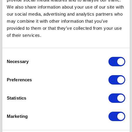
Erfahrungen im Ausland. Dann kommt zumeist
We also share information about your use of our site with
our social media, advertising and analytics partners who
unweigerlich der Zeitpunkt, an dem man an
may combine it with other information that you’ve
einem Ort ansässig wird. Und oft stimmt der
provided to them or that they’ve collected from your use
Arbeitsort nicht mit dem Heimatort überein. Es
of their services.
ist nicht leicht, sich in einer Stadt heimisch zu
fühlen, deren Bezüge sich nicht im emotionalen
Gedächtnis wiederfinden, und manchmal ist es
Consent
Necessary
auch die Stadt selbst, die den
Selection
Integrationsprozess nicht gerade erleichtert. In
der Regel handelt es sich um einen Tanz zu
Preferences
zweit, zu dem jeder seinen Teil beitragen muss.
Statistics
Simona Finessi, Co-Editorial Editor von Platform
Marketing