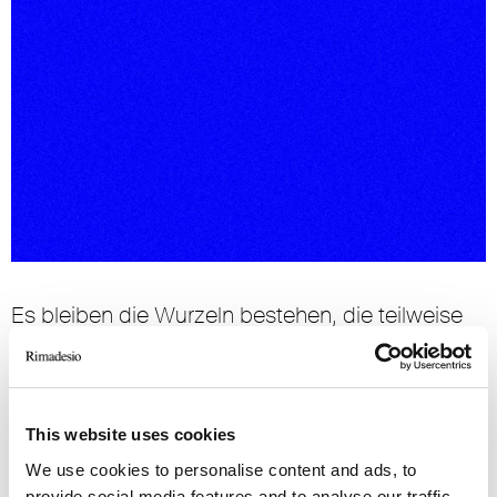
Es bleiben die Wurzeln bestehen, die teilweise
die philosophische Frage „Woher kommen wir?“
beantworten; doch diese Mobilität, die unsere
Zeit kennzeichnet, hat eine Art sehr verbreitetes
und übergreifendes Nomadentum des
This website uses cookies
Werdegangs hervorgebracht. Von der Schulzeit
We use cookies to personalise content and ads, to
angefangen bis zu den ersten beruflichen
provide social media features and to analyse our traffic.