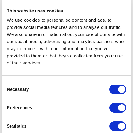
This website uses cookies
We use cookies to personalise content and ads, to
provide social media features and to analyse our traffic.
We also share information about your use of our site with
our social media, advertising and analytics partners who
may combine it with other information that you’ve
provided to them or that they’ve collected from your use
of their services.
Consent
Necessary
SHOWROOM IN ITALIA
Selection
Preferences
RIMADESIO SHOWROOM COMO
via Borgo Vico 130
Statistics
22100 - Como, Como (IT)