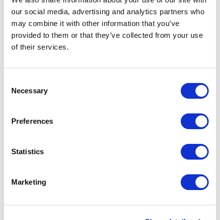
battente oppure nella versione con sopraluce,
our social media, advertising and analytics partners who
Moon rappresenta una soluzione sempre più
may combine it with other information that you’ve
versatile ed esclusiva. Una porta che dal suo
provided to them or that they’ve collected from your use
esordio concentra una lunga serie di innovazioni
of their services.
tecniche ed estetiche: la totale planarità con le
pareti grazie al sottile profilo perimetrale, la
Consent
particolare maniglia, resa mimetica dall’inserto
Necessary
Selection
nello stesso materiale, l’innovativo sistema di
chiusura magnetico e un sistema di fissaggio
Preferences
brevettato per una sicura e funzionale chiusura
del pannello fisso.
Statistics
Marketing