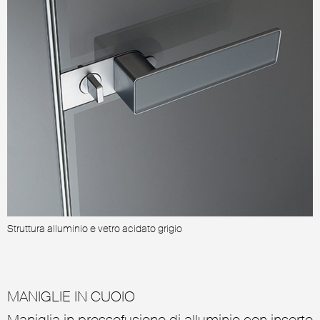
Struttura alluminio e vetro acidato grigio
S
MANIGLIE IN CUOIO
Maniglia in pressofusione di alluminio con inserto