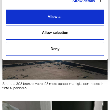
Show details
Allow all
Allow selection
Deny
Struttura 303 bronzo, vetro 128 moro opaco, maniglia con inserto in
S
tinta al pannello
t