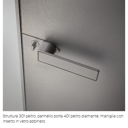
n
Struttura 301 peltro, pannello porta 401 peltro diamante, maniglia con
S
inserto in vetro abbinato
i