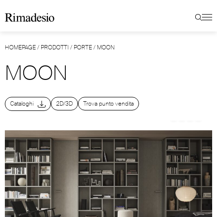
HOMEPAGE
/
PRODOTTI
/
PORTE
/
MOON
MOON
Cataloghi
2D/3D
Trova punto vendita