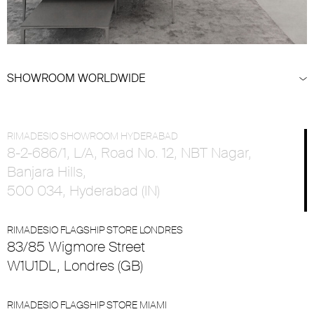
SHOWROOM WORLDWIDE
RIMADESIO SHOWROOM HYDERABAD
8-2-686/1, L/A, Road No. 12, NBT Nagar,
Banjara Hills,
500 034, Hyderabad (IN)
RIMADESIO FLAGSHIP STORE LONDRES
83/85 Wigmore Street
W1U1DL, Londres (GB)
RIMADESIO FLAGSHIP STORE MIAMI