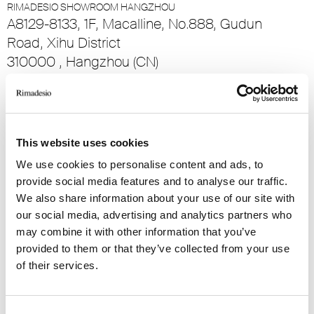
RIMADESIO SHOWROOM HANGZHOU
A8129-8133, 1F, Macalline, No.888, Gudun
Road, Xihu District
310000 , Hangzhou (CN)
RIMADESIO SHOWROOM HANOI
HDI Tower, #158 Vo Chi Cong, Xuan La, Tay Ho
, Hanoi (VN)
This website uses cookies
We use cookies to personalise content and ads, to
RIMADESIO SHOWROOM HEFEI
provide social media features and to analyse our traffic.
A-108, Sixth Space, No.3, QianShan Road,
We also share information about your use of our site with
ShuShan District
our social media, advertising and analytics partners who
230071, HeFei (CN)
may combine it with other information that you’ve
provided to them or that they’ve collected from your use
of their services.
RIMADESIO SHOWROOM HONG KONG
G03 Hopewell Centre 183 Queen’s Road East
Wanchai - Hong Kong, Hong Kong (HK)
Consent