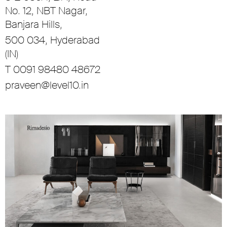
No. 12, NBT Nagar,
Banjara Hills,
500 034, Hyderabad
(IN)
T 0091 98480 48672
praveen@level10.in