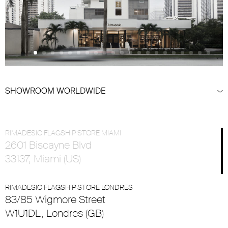
SHOWROOM WORLDWIDE
RIMADESIO FLAGSHIP STORE MIAMI
2601 Biscayne Blvd
33137, Miami (US)
RIMADESIO FLAGSHIP STORE LONDRES
83/85 Wigmore Street
W1U1DL, Londres (GB)