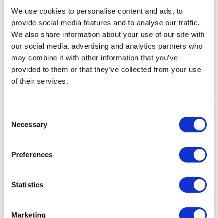
BIOGRAFIE
We use cookies to personalise content and ads, to
Giuseppe Lupo wurde in Lukanien geboren und
provide social media features and to analyse our traffic.
lebt in der Lombardei, wo er an der Mailänder
We also share information about your use of our site with
Università Cattolica Theorie und Geschichte der
our social media, advertising and analytics partners who
literarischen Moderne lehrt. 2018 gewann er mit
may combine it with other information that you’ve
Gli anni del nostro incanto den Premio Viareggio
provided to them or that they’ve collected from your use
of their services.
und 2011 den Premio Selezione Campiello mit
L’ultima sposa di Palmira. Er ist Autor zahlreicher
weiterer Romane, darunter L’americano di
Consent
Celenne, La carovana Zanardelli, Viaggiatori di
Necessary
Selection
nuvole, L’albero di stanze, Breve storia del mio
silenzio und Tabacco Clan (2022). Er hat
Preferences
mehrere Essays über die Kultur des 20.
Jahrhunderts und die industrielle Moderne
Statistics
veröffentlicht. Sein neuestes Buch ist La
modernità malintesa (2023). Er ist Mitarbeiter der
Kulturseiten von Il Sole 24 Ore.
Marketing