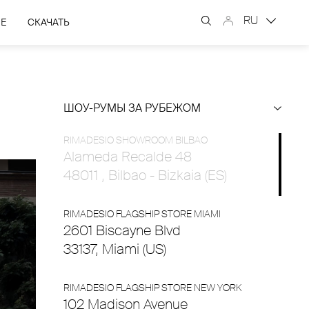
RU
ЫЕ
СКАЧАТЬ
ШОУ-РУМЫ ЗА РУБЕЖОМ
RIMADESIO SHOWROOM BILBAO
Alameda Recalde 48
48011 , Bilbao - Bizkaia (ES)
RIMADESIO FLAGSHIP STORE MIAMI
2601 Biscayne Blvd
33137, Miami (US)
RIMADESIO FLAGSHIP STORE NEW YORK
102 Madison Avenue