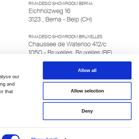
RIMADESIO SHOWROOM BERNA
Eichholzweg 16
3123 , Berna - Belp (CH)
RIMADESIO SHOWROOM BRUXELLES
Chaussee de Waterloo 412/c
1050 - Bruxelles, Bruxelles (BE)
RIMADESIO SHOWROOM BUCHAREST
Allow all
Soseaua Pipera, Number 61,
alyse our
ing and
Sector 2
Allow selection
r that
020111 , Бухарест (RO)
Deny
RIMADESIO SHOWROOM CAPE TOWN
Waterway House 3 dock road
8002 - Città del Capo, Cape
Town (ZA)