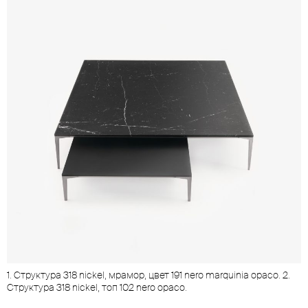
1. Cтруктура 318 nickel, мрамор, цвет 191 nero marquinia opaco. 2.
Cтруктура 318 nickel, топ 102 nero opaco.