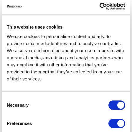
This website uses cookies
We use cookies to personalise content and ads, to
1. Структура, цвет 69 palladio, топ - мрамор, цвет - 28 calacatta. 2.
Структура, цвет 69 palladio, топ 15 noce.
provide social media features and to analyse our traffic.
We also share information about your use of our site with
our social media, advertising and analytics partners who
may combine it with other information that you’ve
provided to them or that they’ve collected from your use
of their services.
Consent
Necessary
Selection
Preferences