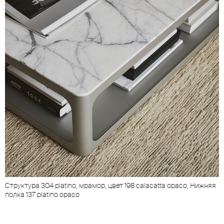
Cтруктура 304 platino, мрамор, цвет 198 calacatta opaco, Нижняя
полка 137 platino opaco