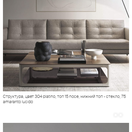
Структура, цвет 304 platino, топ 15 noce, нижний топ - стекло, 75
С
amaranto lucido
a