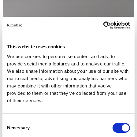
This website uses cookies
We use cookies to personalise content and ads, to
provide social media features and to analyse our traffic.
We also share information about your use of our site with
our social media, advertising and analytics partners who
may combine it with other information that you’ve
provided to them or that they’ve collected from your use
of their services.
Consent
1. Структура, цвет 13 nero, топ 102 nero opaco 2. Структура, цвет
C
Necessary
Selection
53 bianco neve, топ 95 bianco neve opaco