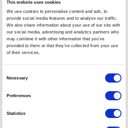
This website uses cookies
nuevos mármoles y el cristal taiga con efecto
tridimensional. Seleccionamos materias primas
We use cookies to personalise content and ads, to
provide social media features and to analyse our traffic.
de la más alta calidad, para mantenernos fieles
We also share information about your use of our site with
a nuestros valores de innovación y atención al
our social media, advertising and analytics partners who
detalle.”
may combine it with other information that you’ve
Davide Malberti, director ejecutivo de Rimadesio
provided to them or that they’ve collected from your use
of their services.
“Estamos extremadamente satisfechos con los
resultados obtenidos en el primer semestre del
año, a pesar de las dificultades del sector y la
Consent
incertidumbre geopolítica. Este éxito es fruto de
Necessary
Selection
nuestra estrategia basada en una cadena de
suministro minuciosamente seleccionada y una
Preferences
sólida red de tiendas monomarca. Nuestra
capacidad para mantener un control directo
Statistics
sobre la producción y la distribución nos ha
permitido responder rápidamente a los desafíos