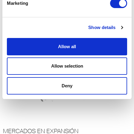
del mercado, garantizando la calidad y fiabilidad
Marketing
que nuestros clientes esperan.”
Luigi Malberti, director financiero de Rimadesio
Show details
Allow all
Allow selection
Deny
MERCADOS EN EXPANSIÓN