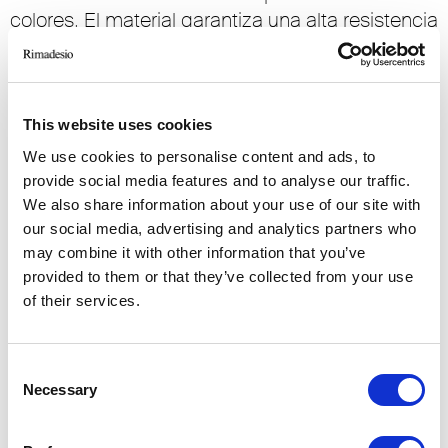
colores. El material garantiza una alta resistencia
a la abrasión y a la rotura, de acuerdo con las
normas internacionales UNI 7697 y UNI 12600.
This website uses cookies
We use cookies to personalise content and ads, to
provide social media features and to analyse our traffic.
We also share information about your use of our site with
ARTÍCULOS RELACIONADOS
our social media, advertising and analytics partners who
may combine it with other information that you’ve
provided to them or that they’ve collected from your use
of their services.
Consent
Necessary
Selection