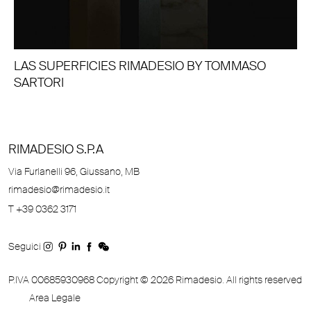
LAS SUPERFICIES RIMADESIO BY TOMMASO
SARTORI
RIMADESIO S.P.A
Via Furlanelli 96, Giussano, MB
rimadesio@rimadesio.it
T +39 0362 3171
Seguici
P.IVA 00685930968 Copyright © 2026 Rimadesio. All rights reserved
Area Legale