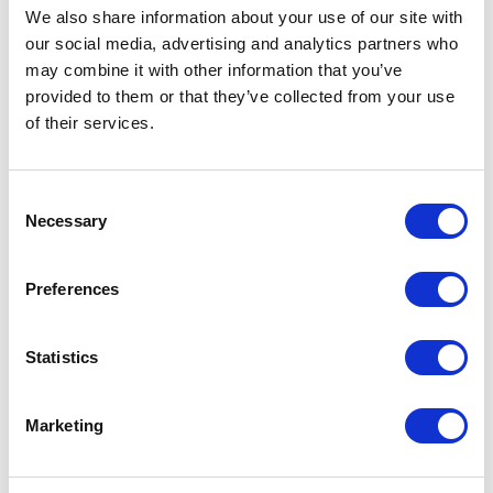
We also share information about your use of our site with
our social media, advertising and analytics partners who
may combine it with other information that you’ve
Guía embutida con perfiles embellecedores en acabado palladio, a
G
provided to them or that they’ve collected from your use
juego con la estructura de las puertas correderas
c
of their services.
Desde siempre en el centro de la propuesta de
Rimadesio, los sistemas correderos están
Consent
Necessary
experimentando una importante evolución
Selection
técnica y estética. Una intervención sustancial
relativa al mecanismo de deslizamiento, hecho
Preferences
aún más ligero, más preciso y apoyado por una
serie de soluciones patentadas diseñadas para
Statistics
garantizar una integración total en la
arquitectura.
Marketing
Como el inédito acabado negro, perfectamente