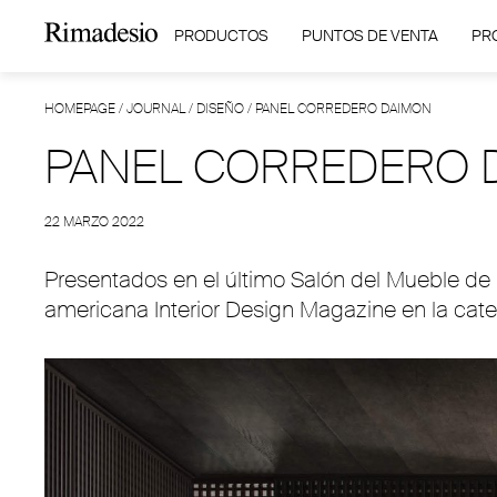
PRODUCTOS
PUNTOS DE VENTA
PR
HOMEPAGE
/
JOURNAL
/
DISEÑO
/
PANEL CORREDERO DAIMON
PANEL CORREDERO 
22 MARZO 2022
Presentados en el último Salón del Mueble de 
americana Interior Design Magazine en la categ