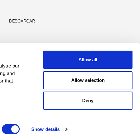
DESCARGAR
Allow all
alyse our
ing and
Allow selection
r that
Deny
Copyright © 2026 Rimadesio. All rights reserved
Area Legale
Show details