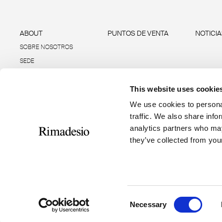
ABOUT
PUNTOS DE VENTA
NOTICI
SOBRE NOSOTROS
SEDE
SOSTENIBILIDAD
DATOS E INFORMES
This website uses cookie
R-ACADEMY
We use cookies to personal
traffic. We also share info
analytics partners who may
they’ve collected from your
RIMADESIO S.P.A
Seguici
Via Furlanelli 96, Giussano, MB
rimadesio@rimadesio.it
Consent
T +39 0362 3171
Necessary
Selection