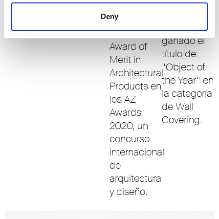
El sistema
los AZ Awards 2020.
People’s
boiserie
Deny
Choice
Modulor ha
Award y un
ganado el
Award of
título de
Merit in
“Object of
Architectural
the Year” en
Products en
la categoría
los AZ
de Wall
Awards
Covering.
2020, un
concurso
internacional
de
arquitectura
y diseño.