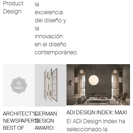
Product
la
Design.
excelencia
del diseño y
la
innovación
en el diseño
contemporáneo.
ADI DESIGN INDEX: MAXI
ARCHITECT’S
GERMAN
NEWSPAPER’S
DESIGN
El ADI Design Index ha
BEST OF
AWARD:
seleccionado la