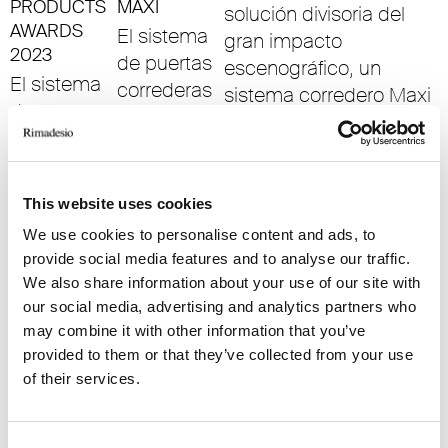
PRODUCTS
MAXI
solución divisoria del
AWARDS
El sistema
gran impacto
2023
de puertas
escenográfico, un
El sistema
correderas
sistema corredero Maxi
de puerta
Maxi ha
diseñado por Giuseppe
batiente
ganado el
Bavuso.
bidireccional
German
Radius,
Design
This website uses cookies
diseño de
Award 2023
We use cookies to personalise content and ads, to
Giuseppe
en la
provide social media features and to analyse our traffic.
Bavuso, ha
categoría
We also share information about your use of our site with
ganado el
Excelente
our social media, advertising and analytics partners who
premio a
diseño de
may combine it with other information that you’ve
los mejores
provided to them or that they’ve collected from your use
producto:
productos
of their services.
construcción
de 2023 de
y
Architect’s
elementos.
Consent