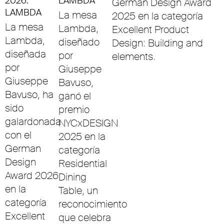
2026:
LAMBDA
German Design Award
LAMBDA
La mesa
2025 en la categoría
La mesa
Lambda,
Excellent Product
Lambda,
diseñado
Design: Building and
diseñada
por
elements.
por
Giuseppe
Giuseppe
Bavuso,
Bavuso, ha
ganó el
sido
premio
galardonada
NYCxDESIGN
con el
2025 en la
German
categoría
Design
Residential
Award 2026
Dining
en la
Table, un
categoría
reconocimiento
Excellent
que celebra