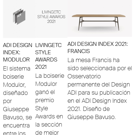
ADI DESIGN INDEX 2021:
ADI DESIGN
LIVINGETC
FRANCIS
INDEX:
STYLE
MODULOR
AWARDS
La mesa Francis ha
2021
sido seleccionada por el
El sistema
La boiserie
Osservatorio
boiserie
Modulor
permanente del Design
Modulor,
ganó el
ADI para su publicación
diseñado
premio
en el ADI Design Index
por
Style
2021. Diseño de
Giuseppe
Awards en
Giuseppe Bavuso.
Bavuso, se
la sección
encuentra
de mejor
entre los