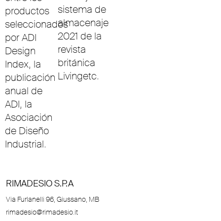
sistema de
productos
almacenaje
seleccionados
2021 de la
por ADI
revista
Design
británica
Index, la
Livingetc.
publicación
anual de
ADI, la
Asociación
de Diseño
Industrial.
RIMADESIO S.P.A
Via Furlanelli 96, Giussano, MB
rimadesio@rimadesio.it