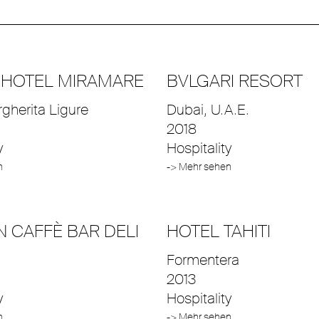
HOTEL MIRAMARE
BVLGARI RESORT
gherita Ligure
Dubai, U.A.E.
2018
y
Hospitality
n
-> Mehr sehen
 CAFFÈ BAR DELI
HOTEL TAHITI
Formentera
2013
y
Hospitality
n
-> Mehr sehen