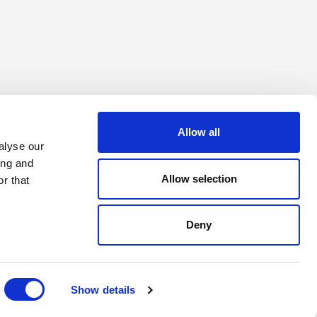
Allow all
alyse our
ing and
Allow selection
r that
Deny
Copyright © 2026 Rimadesio. All rights reserved
Area Legale
Show details