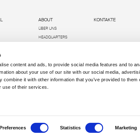
L
ABOUT
KONTAKTE
ÜBER UNS
HEADQUARTERS
NACHHALTIGKEIT
s
DATEN UND BERICHTE
R-ACADEMY
ise content and ads, to provide social media features and to an
rmation about your use of our site with our social media, advertis
 combine it with other information that you’ve provided to them o
 use of their services.
P.IVA 00685930968 
Preferences
Statistics
Marketing