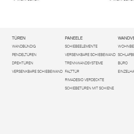
TÜREN
PANEELE
WANDVE
WANDBÜNDIG
SCHIEBEELEMENTE
WOHNBE
PENDELTÜREN
VERSENKBARE SCHIEBEWAND
SCHLAFB
DREHTÜREN
TRENNWANDSYSTEME
BÜRO
VERSENKBARE SCHIEBEWAND
FALTTÜR
EINZELH
RIMADESIO VERDECKTE
SCHIEBETÜREN MIT SCHIENE