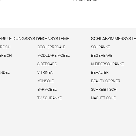
RKLEIDUNGSSYSTEM
WOHNSYSTEME
SCHLAFZIMMERSYST
REICH
BÜCHERREGALE
SCHRÄNKE
EREICH
MODULARE MÖBEL
BEGEHBARE
SIDEBOARD
KLEIDERSCHRÄNKE
ANDEL
VITRINEN
BEHÄLTER
KONSOLE
BEAUTY CORNER
BARMÖBEL
SCHREIBTISCH
TV-SCHRÄNKE
NACHTTISCHE