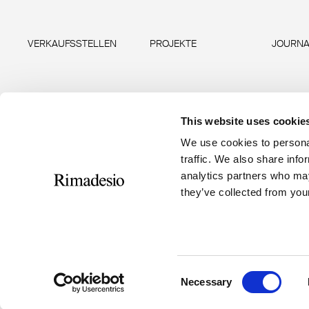
VERKAUFSSTELLEN
PROJEKTE
JOURNA
This website uses cookie
We use cookies to personal
traffic. We also share info
analytics partners who may
they’ve collected from your
RIMADESIO S.P.A
Seguici
Via Furlanelli 96, Giussano, MB
rimadesio@rimadesio.it
Consent
T +39 0362 3171
Necessary
Selection