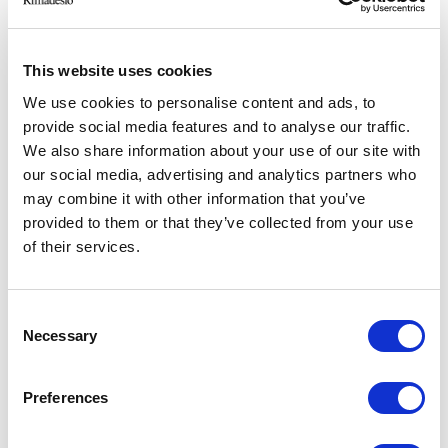
This website uses cookies
We use cookies to personalise content and ads, to
provide social media features and to analyse our traffic.
We also share information about your use of our site with
our social media, advertising and analytics partners who
may combine it with other information that you’ve
provided to them or that they’ve collected from your use
of their services.
Cover. Struktur 304 platino, Türplatte 821 grigio scuro taiga
Consent
Necessary
Selection
Taiga-Glas wird ab Frühjahr nächsten Jahres
Preferences
produziert und für die gesamte Rimadesio-