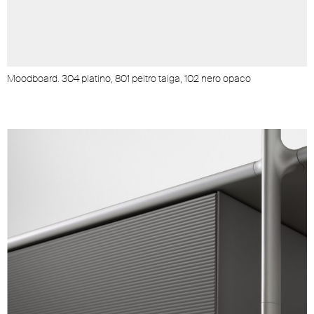
Moodboard. 304 platino, 801 peltro taiga, 102 nero opaco
M