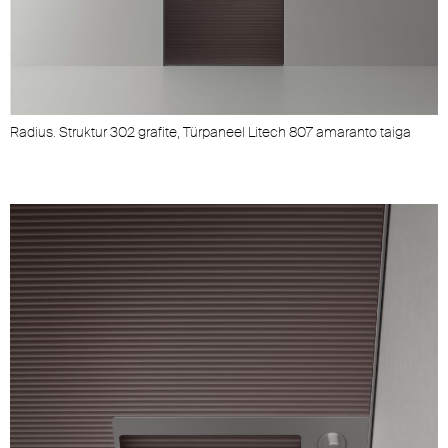
Radius. Struktur 302 grafite, Türpaneel Litech 807 amaranto taiga