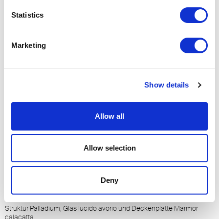
Statistics
Struktur aus zerkratzter Bronze, Glas moro lucido und Deckenplatte
aus Marmor emperador.
Marketing
Show details
Allow all
Allow selection
Deny
Struktur Palladium, Glas lucido avorio und Deckenplatte Marmor
S
calacatta.
a