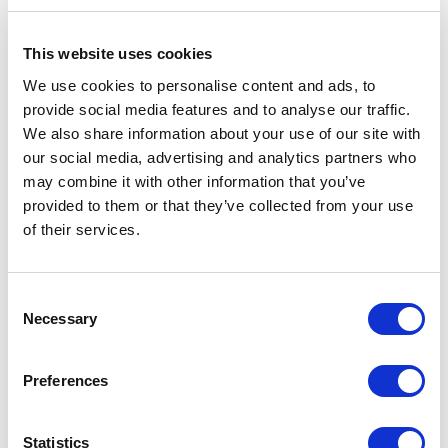
This website uses cookies
We use cookies to personalise content and ads, to
provide social media features and to analyse our traffic.
We also share information about your use of our site with
our social media, advertising and analytics partners who
may combine it with other information that you’ve
provided to them or that they’ve collected from your use
of their services.
Consent
Necessary
Selection
Preferences
Structure bronzo graffiato, verre moro lucido et top marbre
Statistics
emperador.