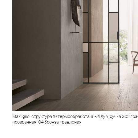
Maxi grid. структура 19 термообработанный дуб, ручка 302 гра
прозрачная, 04 бронза травленая