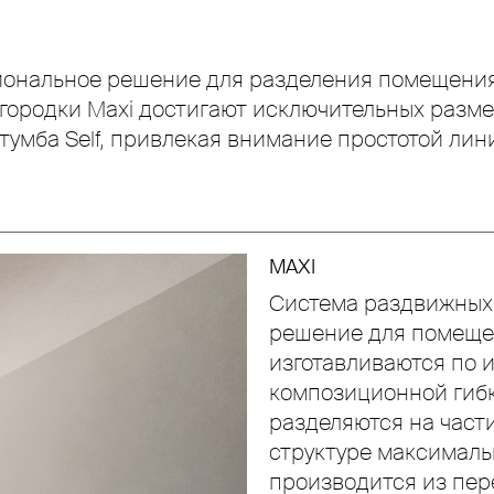
Unmute
Settings
иональное решение для разделения помещения
родки Maxi достигают исключительных размер
тумба Self, привлекая внимание простотой лин
MAXI
Система раздвижных 
решение для помеще
изготавливаются по 
композиционной гибк
разделяются на час
структуре максималь
производится из пер