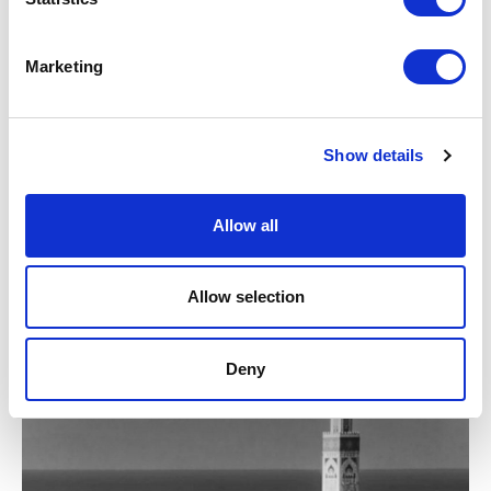
Marketing
Show details
Allow all
Allow selection
В КОМО СДЕЛАН ПЕРВЫЙ ШАГ
Deny