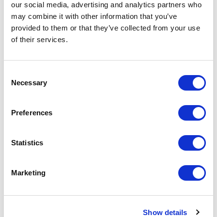
our social media, advertising and analytics partners who
may combine it with other information that you’ve
provided to them or that they’ve collected from your use
of their services.
Consent
Necessary
Selection
Preferences
Statistics
Для компании Rimadesio швейцарский
рынок – это рынок роста с высоким
Marketing
потенциалом: новый монобрендовый шоу-
рум преследует цель стать местом встречи
профессионалов и частных клиентов,
Show details