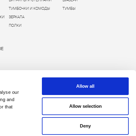
ВИТРИНЫ И СТЕЛЛАЖИ
БУАЗЕРИ
ТУМБОЧКИ И КОМОДЫ
ТУМБЫ
КИ
ЗЕРКАЛА
ПОЛКИ
ЫЕ
Allow all
alyse our
ing and
Allow selection
r that
Deny
Copyright © 2026 Rimadesio. All rights reserved
Area Legale