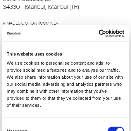
34330 - Istanbul, Istanbul (TR)
RIMADESIO SHOWROOM KIEV
Bolshaya Vasikovskaya Str. 13/1
08150, Kiev (UA)
This website uses cookies
RIMADESIO SHOWROOM KIEV
Stolichnoe Shosse, 101
We use cookies to personalise content and ads, to
, Kiev (UA)
provide social media features and to analyse our traffic.
We also share information about your use of our site with
our social media, advertising and analytics partners who
RIMADESIO SHOWROOM KUWAIT
may combine it with other information that you’ve
Design Center Kuwait - Ground Floor Shuwaikh
provided to them or that they’ve collected from your use
Industrial Area 2, Street 28, P.O Box 102,
of their services.
13002 , Safat (KW)
RIMADESIO SHOWROOM LE CAP
Consent