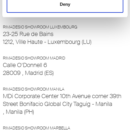
6032 - Emmen - Lucerna, Emmen - Lucerna
Deny
(CH)
RIMADESIO SHOWROOM LUXEMBOURG
23-25 Rue de Bains
1212, Ville Haute - Luxembourg (LU)
RIMADESIO SHOWROOM MADRID
Calle O’Donnell 6
28009 , Madrid (ES)
RIMADESIO SHOWROOM MANILA
MDi Corporate Center 10th Avenue corner 39th
Street Bonifacio Global City Taguig - Manila
, Manila (PH)
RIMADESIO SHOWROOM MARBELLA