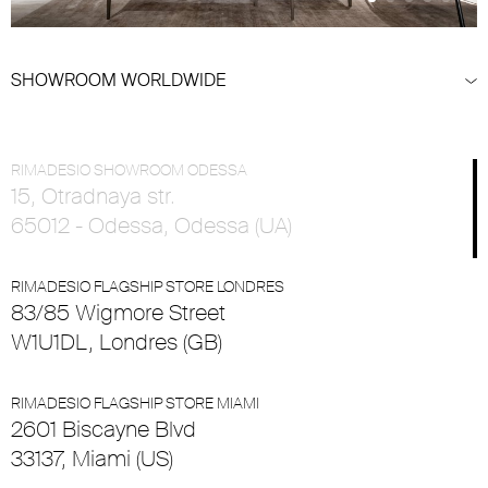
SHOWROOM WORLDWIDE
RIMADESIO SHOWROOM ODESSA
15, Otradnaya str.
65012 - Odessa, Odessa (UA)
RIMADESIO FLAGSHIP STORE LONDRES
83/85 Wigmore Street
W1U1DL, Londres (GB)
RIMADESIO FLAGSHIP STORE MIAMI
2601 Biscayne Blvd
33137, Miami (US)