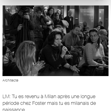
Architecte
LM: Tu es revenu à Milan après une longue
période chez Foster mais tu es milanais de
naissance…