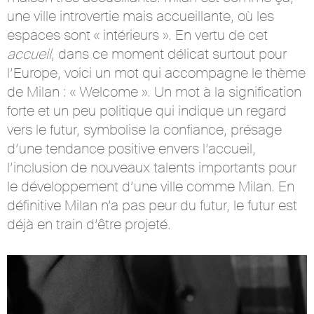
une ville introvertie mais accueillante, où les
espaces sont « intérieurs ». En vertu de cet
accueil
, dans ce moment délicat surtout pour
l’Europe, voici un mot qui accompagne le thème
de Milan : « Welcome ». Un mot à la signification
forte et un peu politique qui indique un regard
vers le futur, symbolise la confiance, présage
d’une tendance positive envers l’accueil,
l’inclusion de nouveaux talents importants pour
le développement d’une ville comme Milan. En
définitive Milan n’a pas peur du futur, le futur est
déjà en train d’être projeté.