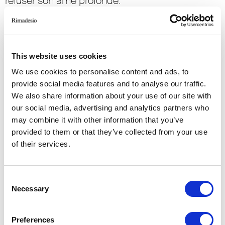
refuser son âme profonde.
LM: Le marbre de Candoglia a un histoire très
intéressante, à une époque il appartenait à
l’Archevêque de Milan et pouvait uniquement
This website uses cookies
être utilisé pour le Duomo de Milan, à l’eception
du monument aux morts d’Aldo Rossi. Je
We use cookies to personalise content and ads, to
provide social media features and to analyse our traffic.
rappelle aussi que le Duomo fut la véritable
We also share information about your use of our site with
première gallerie de Milan parce que le transept
our social media, advertising and analytics partners who
était autrefois ouvert et pouvait être traversé de
may combine it with other information that you’ve
jour comme de nuit. La cathédrale était
provided to them or that they’ve collected from your use
traversée en permanence, une toile séparait les
of their services.
services religieux d’un usage plus public et
quotidien. Dans l’image du marbre se cache
Consent
peut-être un appel à ralenti le pas ?
Necessary
Selection
GDA: J’aime penser que ralentir le regard et
Preferences
chercher ce langage invisible entre les pierres