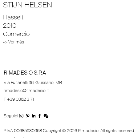
STIJN HELSEN
Hasselt
2010
Comercio
-> Ver más
RIMADESIO S.P.A
Via Furlanelli 96, Giussano, MB
rimadesio@rimadesio.it
T +39 0362 3171
Seguici
P.IVA 00685930968 Copyright © 2026 Rimadesio. All rights reserved