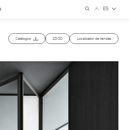
ES
R
Catálogos
2D/3D
Localizador de tiendas