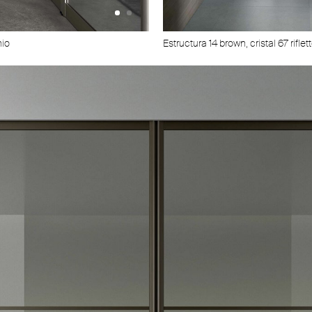
nio
Estructura 304 platino, cristal 61 rete 
Estructura 14 brown, cristal 67 rifle