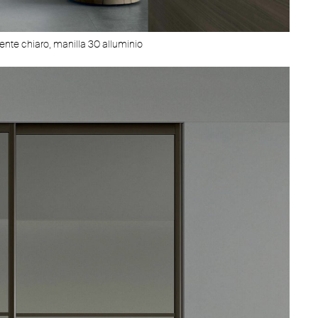
inox, guía 30 alluminio
ttente chiaro, manilla 30 alluminio
Estructura