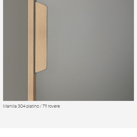
Manilla 304 platino / 711 rovere
M