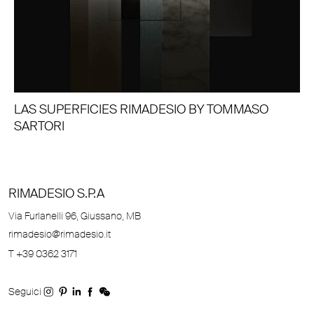
LAS SUPERFICIES RIMADESIO BY TOMMASO
SARTORI
RIMADESIO S.P.A
Via Furlanelli 96, Giussano, MB
rimadesio@rimadesio.it
T +39 0362 3171
Seguici