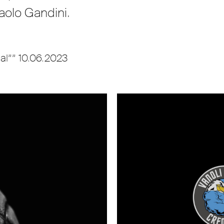
aolo Gandini.
al”” 10.06.2023