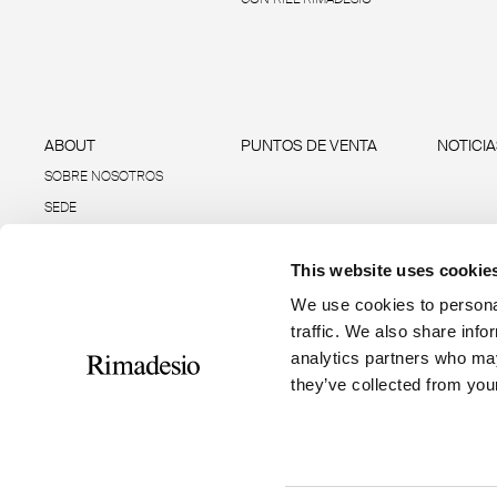
ABOUT
PUNTOS DE VENTA
NOTICI
SOBRE NOSOTROS
SEDE
SOSTENIBILIDAD
This website uses cookie
DATOS E INFORMES
R-ACADEMY
We use cookies to personal
traffic. We also share info
analytics partners who may
they’ve collected from your
RIMADESIO S.P.A
Seguici
Via Furlanelli 96, Giussano, MB
rimadesio@rimadesio.it