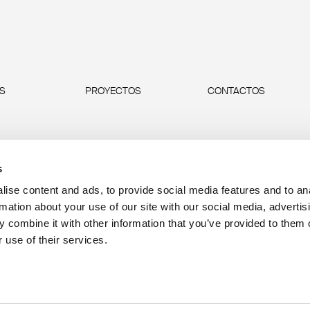
AS
PROYECTOS
CONTACTOS
s
ise content and ads, to provide social media features and to an
rmation about your use of our site with our social media, advertis
 combine it with other information that you’ve provided to them o
 use of their services.
P.IVA 00685930968 