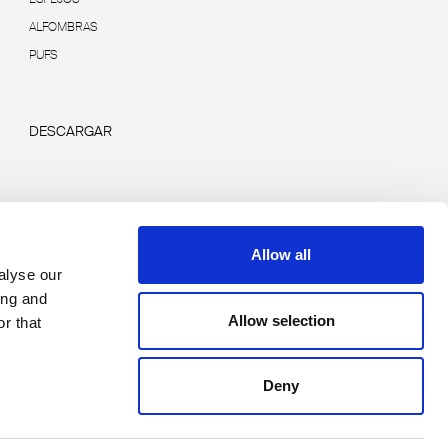
ALFOMBRAS
PUFS
DESCARGAR
Allow all
alyse our
ing and
Allow selection
r that
Deny
Copyright © 2026 Rimadesio. All rights reserved
Area Legale