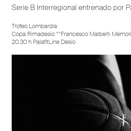
Serie B Interregional entrenado por P
Trofeo Lombardía
Copa Rimadesio “”Francesco Malberti Memori
20.30 h PalafitLine Desio