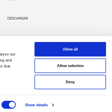
DESCARGAR
Allow all
alyse our
ing and
Allow selection
r that
Deny
Copyright © 2026 Rimadesio. All rights reserved
Area Legale
Show details