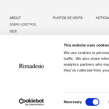
ABOUT
PUNTOS DE VENTA
NOTICI
SOBRE NOSOTROS
SEDE
SOSTENIBILIDAD
This website uses cookie
DATOS E INFORMES
R-ACADEMY
We use cookies to personal
traffic. We also share info
analytics partners who may
they’ve collected from your
RIMADESIO S.P.A
Seguici
Via Furlanelli 96, Giussano, MB
rimadesio@rimadesio.it
Consent
T +39 0362 3171
Necessary
Selection