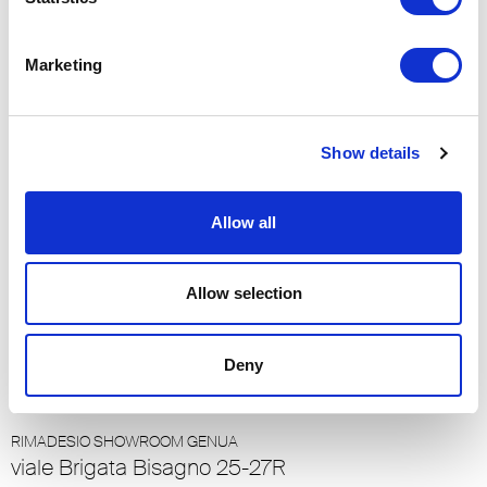
via Ponte alle Mosse 104 R
50144 - Florenz, Florenz (IT)
Marketing
RIMADESIO FLAGSHIP STORE MAILAND
via Visconti di Modrone 26
20122, Milano (IT)
Show details
RIMADESIO SHOWROOM COMO
Allow all
via Borgo Vico 130
22100 - Como, Como (IT)
Allow selection
RIMADESIO SHOWROOM COSENZA
Via Valle del Neto 47
Deny
87036 - Rende, Cosenza (IT)
RIMADESIO SHOWROOM GENUA
viale Brigata Bisagno 25-27R