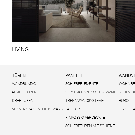
LIVING
TÜREN
PANEELE
WANDVE
WANDBÜNDIG
SCHIEBEELEMENTE
WOHNBE
PENDELTÜREN
VERSENKBARE SCHIEBEWAND
SCHLAFB
DREHTÜREN
TRENNWANDSYSTEME
BÜRO
VERSENKBARE SCHIEBEWAND
FALTTÜR
EINZELH
RIMADESIO VERDECKTE
SCHIEBETÜREN MIT SCHIENE