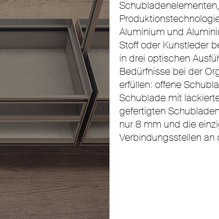
Schubladenelementen, 
Produktionstechnologi
Aluminium und Aluminiu
Stoff oder Kunstleder
in drei optischen Ausfü
Bedürfnisse bei der Or
erfüllen: offene Schubl
Schublade mit lackiert
gefertigten Schubladen
nur 8 mm und die einzi
Verbindungsstellen an