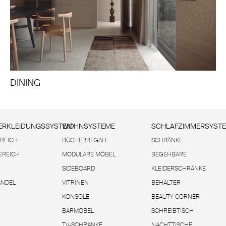
DINING
RKLEIDUNGSSYSTEM
WOHNSYSTEME
SCHLAFZIMMERSYST
REICH
BÜCHERREGALE
SCHRÄNKE
EREICH
MODULARE MÖBEL
BEGEHBARE
SIDEBOARD
KLEIDERSCHRÄNKE
ANDEL
VITRINEN
BEHÄLTER
KONSOLE
BEAUTY CORNER
BARMÖBEL
SCHREIBTISCH
TV-SCHRÄNKE
NACHTTISCHE