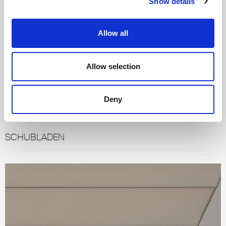
Show details
Allow all
Allow selection
Glasplatte
S
Deny
SCHUBLADEN