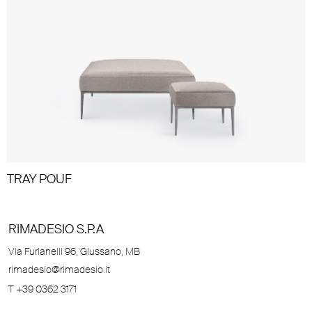
TRAY POUF
RIMADESIO S.P.A
Via Furlanelli 96, Giussano, MB
rimadesio@rimadesio.it
T +39 0362 3171