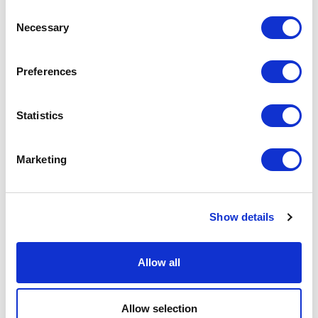
Kombination mit dem Rückenlehnenpolster für
Consent
idealen Komfort.
Necessary
Selection
Preferences
Statistics
Marketing
Show details
Allow all
Allow selection