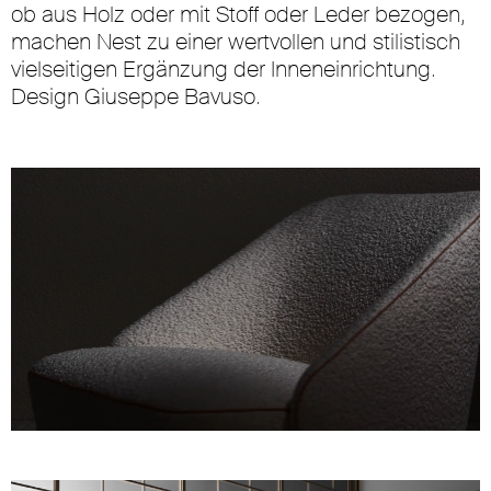
ob aus Holz oder mit Stoff oder Leder bezogen,
machen Nest zu einer wertvollen und stilistisch
vielseitigen Ergänzung der Inneneinrichtung.
Design Giuseppe Bavuso.
Unmute
Settings