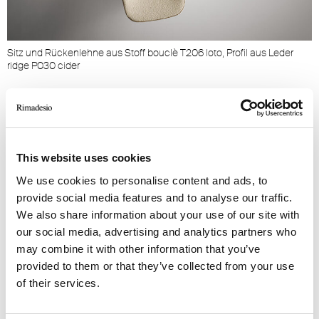
Sitz und Rückenlehne aus Stoff bouclè T206 loto, Profil aus Leder
ridge P030 cider
DIE QUALITÄTEN DES NEST
This website uses cookies
Drehsessel komplett mit Stoff bezogen und in
We use cookies to personalise content and ads, to
Varianten mit Leder- oder Holzrückenlehne
provide social media features and to analyse our traffic.
erhältlich. An den Kanten des Sitzes ist immer
We also share information about your use of our site with
ein zum Bezug passendes Lederprofil
our social media, advertising and analytics partners who
vorhanden, das bei der Textilversion den oberen
may combine it with other information that you’ve
Anschluss der Rückenlehnenschale begleitet. Im
provided to them or that they’ve collected from your use
of their services.
Inneren sorgt die differenzierte Dichteverteilung
der Polsterung von Rückenlehne und Sitz in