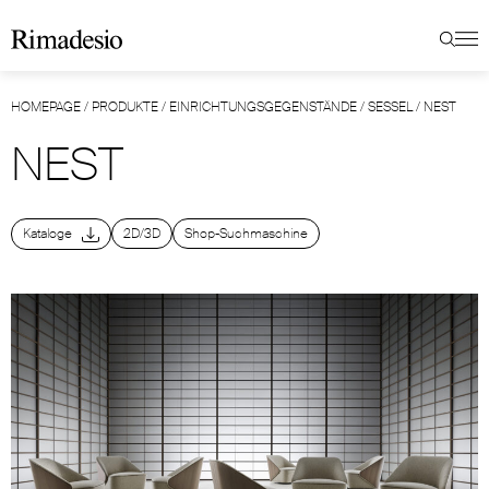
HOMEPAGE
/
PRODUKTE
/
EINRICHTUNGSGEGENSTÄNDE
/
SESSEL
/
NEST
NEST
Kataloge
2D/3D
Shop-Suchmaschine