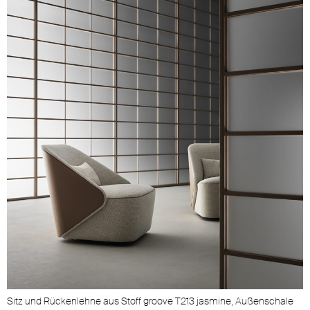
Sitz und Rückenlehne aus Stoff groove T213 jasmine, Außenschale