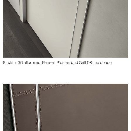
Struktur 30 alluminio; Paneel, Pfosten und Griff 98 lino opaco