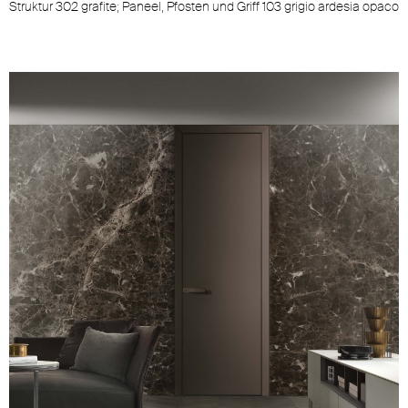
Struktur 302 grafite; Paneel, Pfosten und Griff 103 grigio ardesia opaco