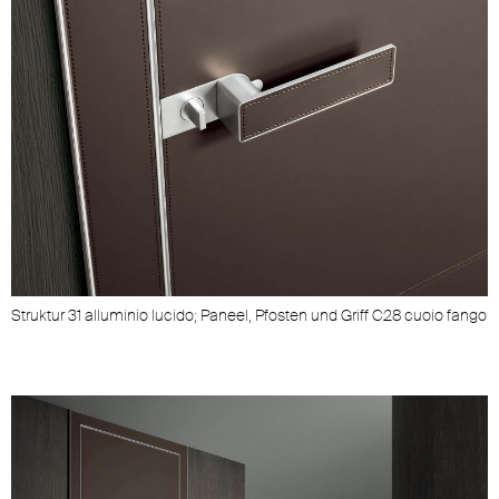
Struktur 31 alluminio lucido; Paneel, Pfosten und Griff C28 cuoio fango