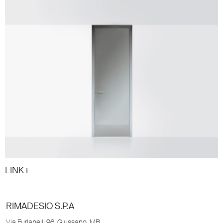
LINK+
RIMADESIO S.P.A
Via Furlanelli 96, Giussano, MB