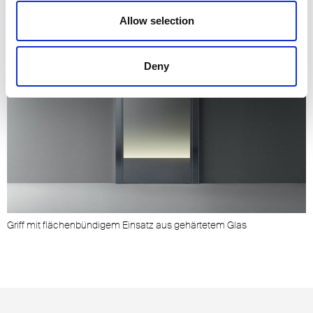
Allow selection
Deny
n
G
Griff mit flächenbündigem Einsatz aus gehärtetem Glas
g