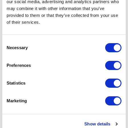
Wein und Essen zu den ausgewählten
our social media, advertising and analytics partners who
Hauptthemen, die auch Rimadesio seit jeher
may combine it with other information that you’ve
provided to them or that they’ve collected from your use
prägt.
of their services.
Konzipiert, eingerichtet und geleitet von Paolo
Fasoli und Giorgio Testa, zwei angesehenen
Consent
Experten sowohl auf dem literarischen als auch
Necessary
Selection
auf dem künstlerischen Gebiet, beherbergte der
Raum “temporary bookstore” auch eine Reihe
Preferences
von Veranstaltungen, die der Vorabpräsentation
neuer redaktioneller Veröffentlichungen
Statistics
gewidmet waren.
Marketing
Show details