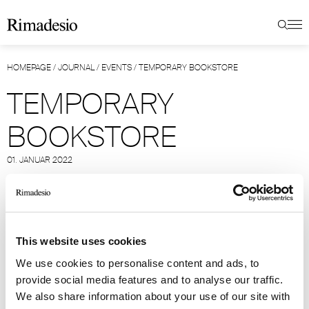
HOMEPAGE
/
JOURNAL
/
EVENTS
/
TEMPORARY BOOKSTORE
TEMPORARY
BOOKSTORE
01. JANUAR 2022
Der Flagship-Store von Rimadesio beherbergte
die dritte Ausgabe des „temporären
Buchladens“, einem Raum, der der Präsentation
von Hunderten von exklusiven Bänden
This website uses cookies
gewidmet ist, in denen man gratis schmökern
We use cookies to personalise content and ads, to
konnte. Getreu seiner Stillinie, gehörten Kunst,
provide social media features and to analyse our traffic.
Fotografie, Architektur, Innenarchitektur, Reisen,
We also share information about your use of our site with