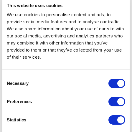
This website uses cookies
We use cookies to personalise content and ads, to
provide social media features and to analyse our traffic.
Im Zentrum des Projekts steht ein
We also share information about your use of our site with
charakteristisches Merkmal: zwei strukturelle
our social media, advertising and analytics partners who
Elemente, die Blättern ähneln und sich
may combine it with other information that you’ve
ausgehend von einer linearen Geometrie nach
provided to them or that they’ve collected from your use
of their services.
oben biegen und sich zur Mitte hin annähern.
Eine gestalterische Geste, die an den
griechischen Buchstaben erinnert, von dem der
Consent
Necessary
Selection
Tisch seinen Namen erhält.
Das Ergebnis ist ein Gleichgewicht zwischen
Preferences
visueller Leichtigkeit und struktureller Solidität, in
dem Form und Funktion zu einem skulpturalen,
Statistics
eleganten und hoch wiedererkennbaren
Gesamtbild verschmelzen.