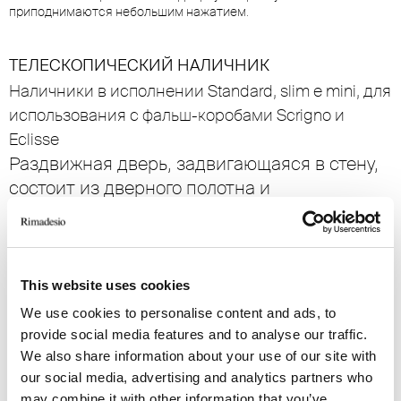
приподнимаются небольшим нажатием.
ТЕЛЕСКОПИЧЕСКИЙ НАЛИЧНИК
Наличники в исполнении Standard, slim e mini, для
использования с фальш-коробами Scrigno и
Eclisse
Раздвижная дверь, задвигающаяся в стену,
состоит из дверного полотна и
телескопического наличника, способного
адаптироваться к стенам различной
толщины. Наличник доступен в исполнении
slim, mini и standard в одной из шести
This website uses cookies
предлагаемых отделок.
We use cookies to personalise content and ads, to
provide social media features and to analyse our traffic.
We also share information about your use of our site with
our social media, advertising and analytics partners who
may combine it with other information that you’ve