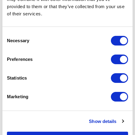
КОЛЛЕКЦИЯ ДВЕРНЫХ ПОЛОТЕН
provided to them or that they’ve collected from your use
Раздвижные двери
of their services.
Раздвижная дверь в полной комплектации
состоит из направляющей, дверного
полотна и наличника или дополнительной
Consent
Necessary
Selection
стойки. Двери, используемые с
направляющими: Maxi, Soho, Stripe, Velaria,
Sail, Daimon, Graphis, Siparium и
Preferences
складывающаяся дверь Siparium.
Statistics
Marketing
Show details