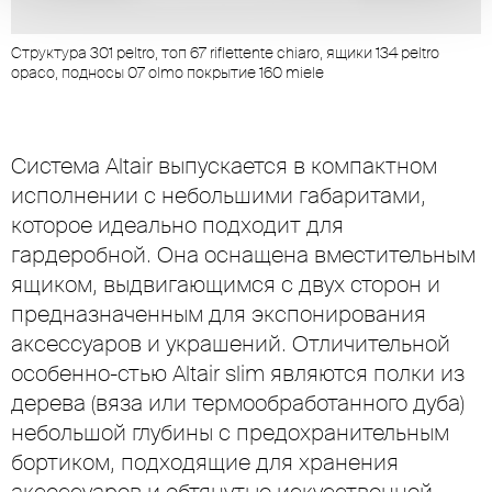
Cтруктура 301 peltro, топ 67 riflettente chiaro, ящики 134 peltro
C
opaco, подносы 07 olmo покрытие 160 miele
o
Система Altair выпускается в компактном
исполнении с небольшими габаритами,
которое идеально подходит для
гардеробной. Она оснащена вместительным
ящиком, выдвигающимся с двух сторон и
предназначенным для экспонирования
аксессуаров и украшений. Отличительной
особенно-стью Altair slim являются полки из
дерева (вяза или термообработанного дуба)
небольшой глубины с предохранительным
бортиком, подходящие для хранения