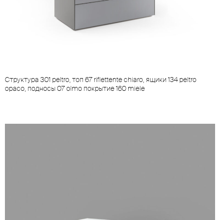
Cтруктура 301 peltro, топ 67 riflettente chiaro, ящики 134 peltro
opaco, подносы 07 olmo покрытие 160 miele