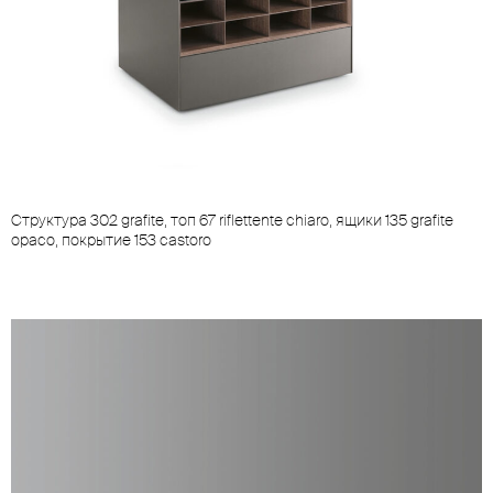
Cтруктура 302 grafite, топ 67 riflettente chiaro, ящики 135 grafite
opaco, покрытие 153 castoro