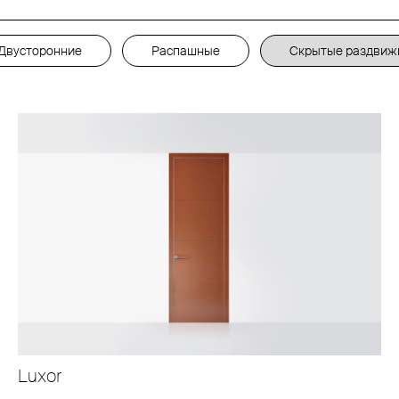
Двусторонние
Распашные
Скрытые раздвиж
Luxor