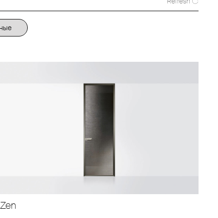
Refresh
ные
Zen