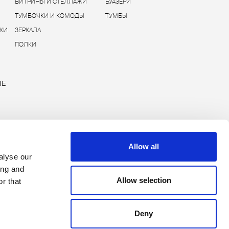
ВИТРИНЫ И СТЕЛЛАЖИ
БУАЗЕРИ
ТУМБОЧКИ И КОМОДЫ
ТУМБЫ
КИ
ЗЕРКАЛА
ПОЛКИ
ЫЕ
Allow all
alyse our
ing and
Allow selection
r that
Deny
Copyright © 2026 Rimadesio. All rights reserved
Area Legale