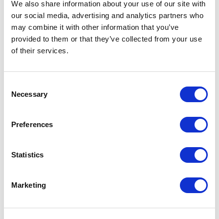
We also share information about your use of our site with
our social media, advertising and analytics partners who
may combine it with other information that you’ve
provided to them or that they’ve collected from your use
of their services.
Consent
Necessary
Selection
Для соединения пространств бутика
Rimadesio использовала дверь Spin Slim
Preferences
Multi, оснащенную неподвижными боковыми
панелями. Профили и вертикальная ручка
Statistics
выполнены из алюминия с анодированным
матовым покрытием из бронзы, а
Marketing
стеклянные панели украшены бронзовой
сеткой, переплетение металлических нитей