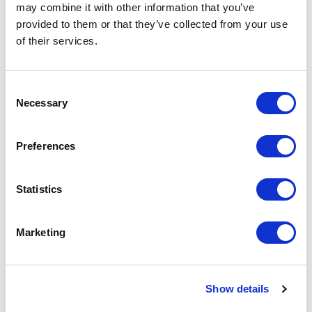
may combine it with other information that you’ve
Флагманский шоу-рум в Милане
provided to them or that they’ve collected from your use
ул. Висконти ди Модроне, 26
of their services.
Тел. 02 76280708
milano@rimadesio.it
Consent
Necessary
Selection
Preferences
СВЯЗАННЫЕ АРТИКУЛЫ
Statistics
Marketing
Show details