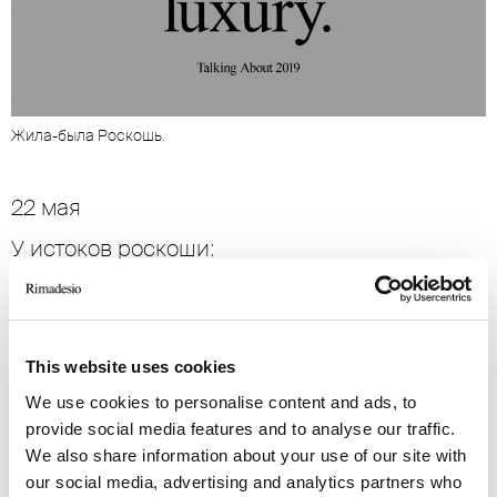
Жила-была Роскошь.
22 мая
У истоков роскоши:
когда цифры становятся опытом.
При поддержке изданий How to spend it, Il
sole 24 ore
This website uses cookies
Николетта Полла-Маттиот беседует с Марко
We use cookies to personalise content and ads, to
Туринетто и Стефано Дзекки
provide social media features and to analyse our traffic.
We also share information about your use of our site with
our social media, advertising and analytics partners who
Театр Rimadesio