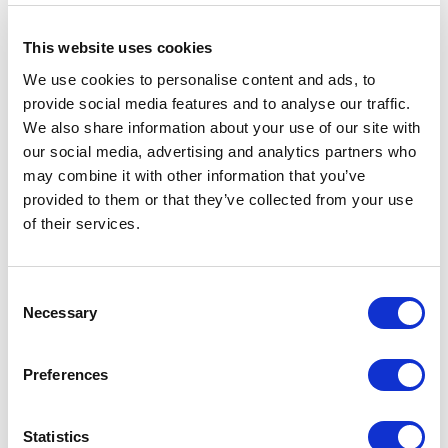
This website uses cookies
We use cookies to personalise content and ads, to
provide social media features and to analyse our traffic.
We also share information about your use of our site with
our social media, advertising and analytics partners who
may combine it with other information that you’ve
provided to them or that they’ve collected from your use
of their services.
Структура, цвет 22 nero lucido, топ 15 noce
Consent
Necessary
Selection
СВЯЗАННЫЕ АРТИКУЛЫ
Preferences
Statistics