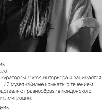
ик
ера
 куратором Музея интерьера и занимается
ций музея «Жилые комнаты с течением
едставляют разнообразие лондонского
рию миграции.
дчик