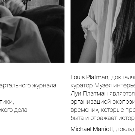
Louis Platman
, докладч
вартального журнала
куратор Музея интерь
Луи Платман является
тики,
организацией экспози
кого дела.
времени», которые пр
быта и отражает исто
Michael Marriott
, докла