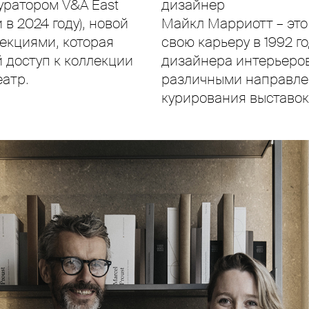
уратором V&A East
дизайнер
 в 2024 году), новой
Майкл Марриотт – это
екциями, которая
свою карьеру в 1992 г
 доступ к коллекции
дизайнера интерьеров
еатр.
различными направлен
курирования выставок