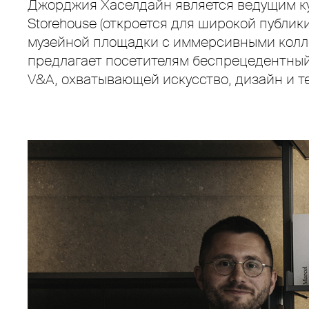
Джорджия Хаселдайн является ведущим к
Storehouse (откроется для широкой публики
музейной площадки с иммерсивными колл
предлагает посетителям беспрецедентный
V&A, охватывающей искусство, дизайн и т