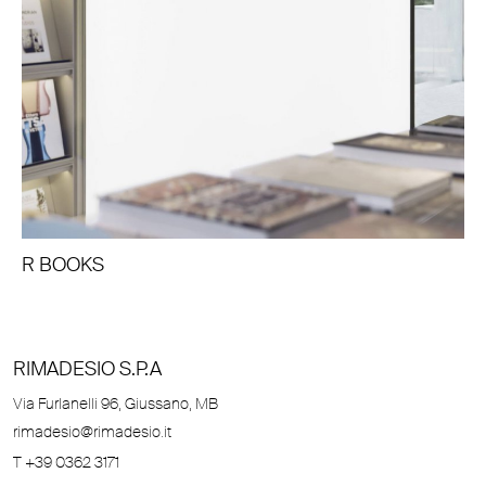
R BOOKS
RIMADESIO S.P.A
Via Furlanelli 96, Giussano, MB
rimadesio@rimadesio.it
T +39 0362 3171