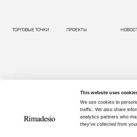
ТОРГОВЫЕ ТОЧКИ
ПРОЕКТЫ
НОВОС
This website uses cookie
We use cookies to personal
RIMADESIO S.P.A
traffic. We also share info
Seguici
analytics partners who may
Via Furlanelli 96, Giussano, MB
they’ve collected from your
rimadesio@rimadesio.it
T +39 0362 3171