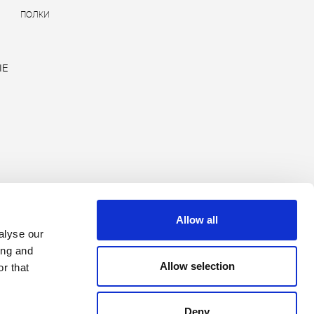
ПОЛКИ
ЫЕ
Allow all
alyse our
Copyright © 2026 Rimadesio. All rights reserved
Area Legale
ing and
Allow selection
r that
Deny