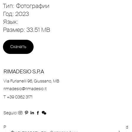
Тип: Фотографии
Год: 2023
Язык:
Размер: 33.51 MB
Скачать
RIMADESIO S.P.A
Via Furlanelli 96, Giussano, MB
rimadesio@rimadesio.it
T +39 0362 3171
Seguici
P.IVA 00685930968 Copyright © 2026 Rimadesio. All rights reserved