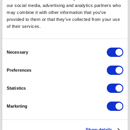
our social media, advertising and analytics partners who
may combine it with other information that you’ve
provided to them or that they’ve collected from your use
of their services.
RIMADESIO HEADQUARTER
Consent
Rimadesio открывает двери своего нового
Necessary
Selection
шоу-рума в штаб-квартире компании в г.
Джуссано. Выставочное пространство —
Preferences
проект Джузеппе Бавузо — арт-директора и
дизайнера компании, подверглось
Statistics
серьезному рестайлингу с сохранением
оригинальной концепции, и стало более
уютным и функциональным.
Marketing
Тип: Фотографии
Год: 2024
Show details