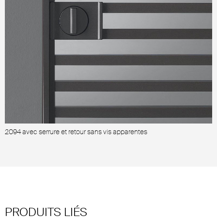
2094 avec serrure et retour sans vis apparentes
T
PRODUITS LIÉS