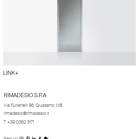
LINK+
RIMADESIO S.P.A
Via Furlanelli 96, Giussano, MB
rimadesio@rimadesio.it
T +39 0362 3171
Seguici