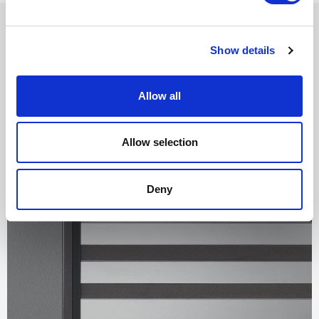
CARATTERISTICHE TECNICHE
Close
Show details
Allow all
MANIGLIE
Disponibili in alluminio brown e alluminio nero,
Allow selection
nelle due varianti con chiave, nottolino.
Deny