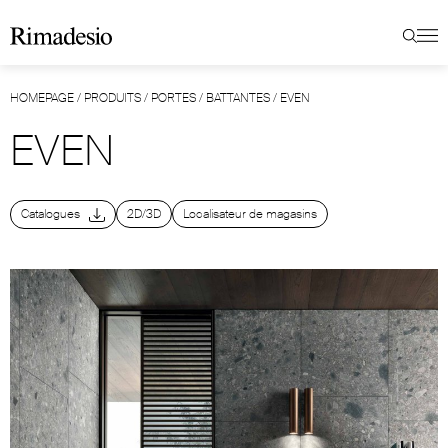
HOMEPAGE
/
PRODUITS
/
PORTES
/
BATTANTES
/
EVEN
EVEN
Catalogues
2D/3D
Localisateur de magasins