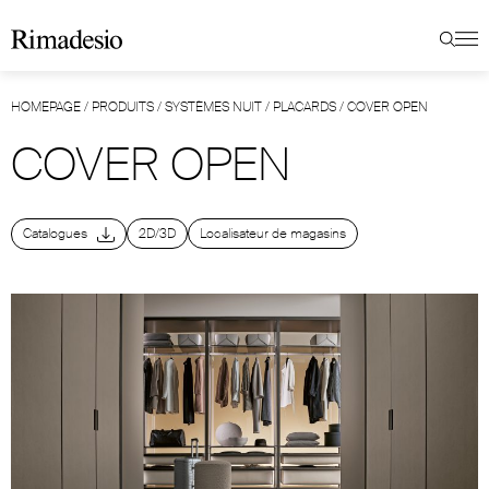
HOMEPAGE
/
PRODUITS
/
SYSTÈMES NUIT
/
PLACARDS
/
COVER OPEN
COVER OPEN
Catalogues
2D/3D
Localisateur de magasins